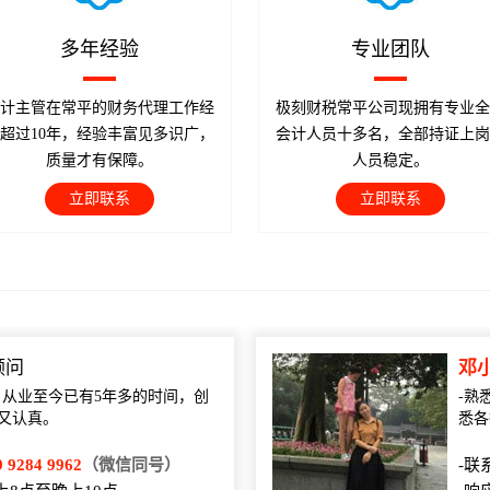
多年经验
专业团队
计主管在常平的财务代理工作经
极刻财税常平公司现拥有专业全
超过10年，经验丰富见多识广，
会计人员十多名，全部持证上岗
质量才有保障。
人员稳定。
立即联系
立即联系
顾问
邓
，从业至今已有5年多的时间，创
-熟
又认真。
悉各
9 9284 9962
（微信同号）
-联