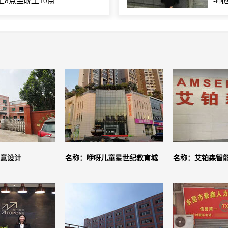
上8点至晚上10点
-响
意设计
名称：咿呀儿童星世纪教育城
名称：艾铂森智